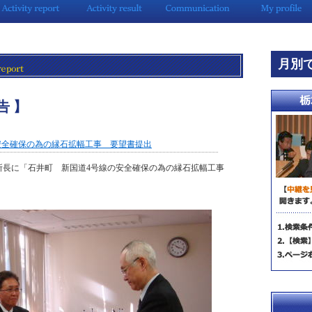
月別
告 】
安全確保の為の縁石拡幅工事 要望書提出
所長に「石井町 新国道4号線の安全確保の為の縁石拡幅工事