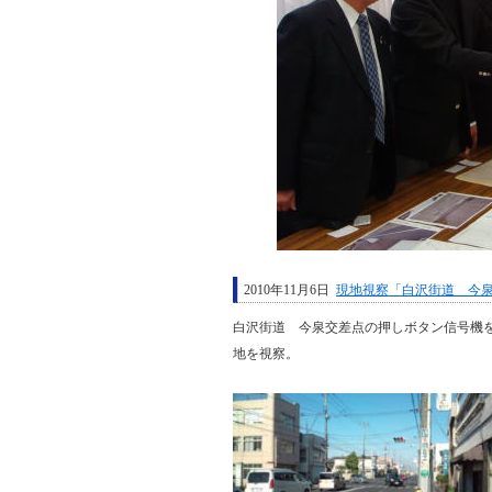
2010年11月6日
現地視察「白沢街道 今
白沢街道 今泉交差点の押しボタン信号機
地を視察。