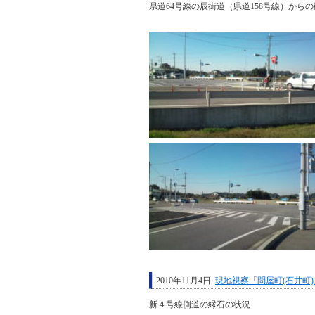
県道64号線の辰街道（県道158号線）から
2010年11月4日
現地視察「問屋町(石井町)
新４号線側道の縁石の状況