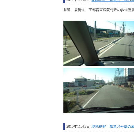
県道 辰街道 宇都宮東病院付近の歩道整
2010年11月5日
現地視察「県道64号線の