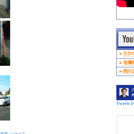
Tweets 
辰街道（パート2）」