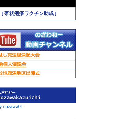
[ 帯状疱疹ワクチン助成 ]
by nozawa01