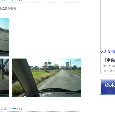
備状況を視察。
大きな地
【事務
〒321
TEL／FA
辰街道（パート1）」