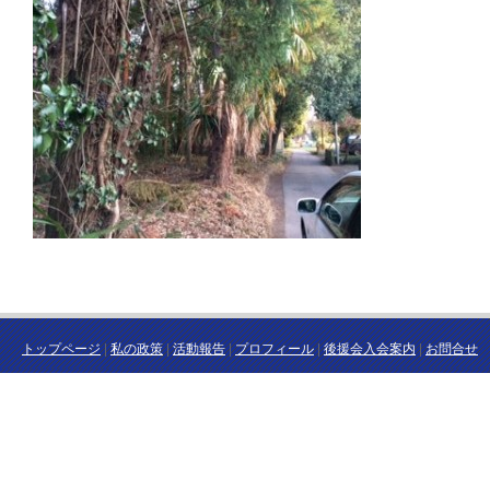
トップページ
|
私の政策
|
活動報告
|
プロフィール
|
後援会入会案内
|
お問合せ