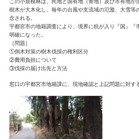
この小規模林は、民地と国有地（青地）及び市有地が
樹木が大木化し、毎年の台風や支流域の氾濫、大雪等
念される。
宇都宮市の地籍調査により、境界に杭が入り『国』『
明確になった。
［問題］
①倒木対策の樹木伐採の権利区分
②費用負担について
③伐採の届け出先と方法
窓口の宇都宮市地籍課に、現地確認と上記問題に対す