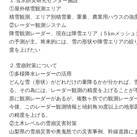
１.雪氷防災研究センター施設
①屋外積雪観測エリア
積雪観測、エリア別積雪量、重量、農業用ハウスの強
②レーダー観測システム
降雪観測レーダー、現在は降雪エリア（５kmメッシュ
の予測が主。将来的には、雪の形状や降雪エリアの絞
度を上げたい
２.雪崩対策について
①多様降水レーダーの活用
どんな雪（形状）がどれだけの量降るかが分かれば、
る。その為には、レーダー観測の精度を上げることが
原に観測レーダーがあるが、複数ヶ所での観測レーダ
今後、このレーダー観測情報と傾斜角30度以上の地形
の精度を上げる。
②土木レベルの雪崩災害対策
山梨県の雪崩災害や奥鬼怒での災害事例、幹線道路に