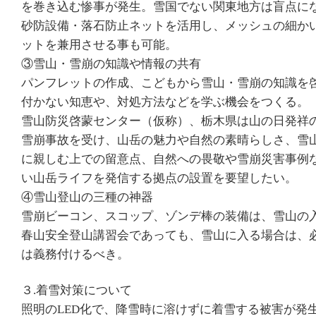
を巻き込む惨事が発生。雪国でない関東地方は盲点に
砂防設備・落石防止ネットを活用し、メッシュの細か
ットを兼用させる事も可能。
③雪山・雪崩の知識や情報の共有
パンフレットの作成、こどもから雪山・雪崩の知識を
付かない知恵や、対処方法などを学ぶ機会をつくる。
雪山防災啓蒙センター（仮称）、栃木県は山の日発祥の地
雪崩事故を受け、山岳の魅力や自然の素晴らしさ、雪
に親しむ上での留意点、自然への畏敬や雪崩災害事例
い山岳ライフを発信する拠点の設置を要望したい。
④雪山登山の三種の神器
雪崩ビーコン、スコップ、ゾンデ棒の装備は、雪山の
春山安全登山講習会であっても、雪山に入る場合は、
は義務付けるべき。
３.着雪対策について
照明のLED化で、降雪時に溶けずに着雪する被害が発