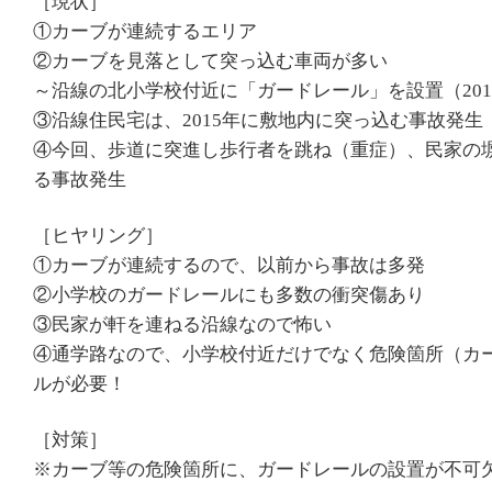
［現状］
①カーブが連続するエリア
②カーブを見落として突っ込む車両が多い
～沿線の北小学校付近に「ガードレール」を設置（201
③沿線住民宅は、2015年に敷地内に突っ込む事故発生
④今回、歩道に突進し歩行者を跳ね（重症）、民家の
る事故発生
［ヒヤリング］
①カーブが連続するので、以前から事故は多発
②小学校のガードレールにも多数の衝突傷あり
③民家が軒を連ねる沿線なので怖い
④通学路なので、小学校付近だけでなく危険箇所（カ
ルが必要！
［対策］
※カーブ等の危険箇所に、ガードレールの設置が不可