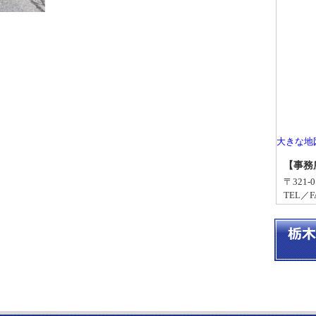
大きな地
【事務
〒321
TEL／FA