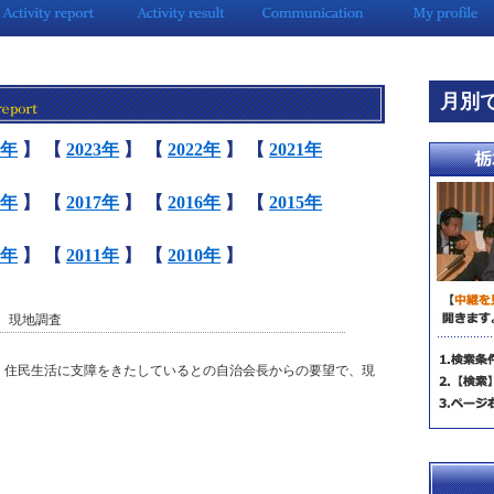
月別
4年
】
【
2023年
】
【
2022年
】
【
2021年
8年
】
【
2017年
】
【
2016年
】
【
2015年
2年
】
【
2011年
】
【
2010年
】
水 現地調査
、住民生活に支障をきたしているとの自治会長からの要望で、現