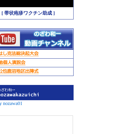
[ 帯状疱疹ワクチン助成 ]
by nozawa01