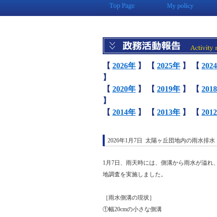
【
2026年
】
【
2025年
】
【
202
】
【
2020年
】
【
2019年
】
【
201
】
【
2014年
】
【
2013年
】
【
201
2026年1月7日 太陽ヶ丘団地内の雨水排
1月7日、雨天時には、側溝から雨水が溢れ
地調査を実施しました。
［雨水側溝の現状］
①幅20cmの小さな側溝