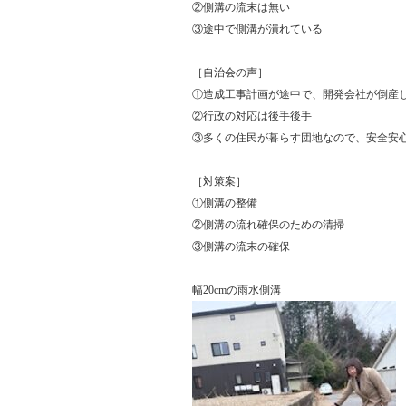
②側溝の流末は無い
③途中で側溝が潰れている
［自治会の声］
①造成工事計画が途中で、開発会社が倒産
②行政の対応は後手後手
③多くの住民が暮らす団地なので、安全安
［対策案］
①側溝の整備
②側溝の流れ確保のための清掃
③側溝の流末の確保
幅20cmの雨水側溝