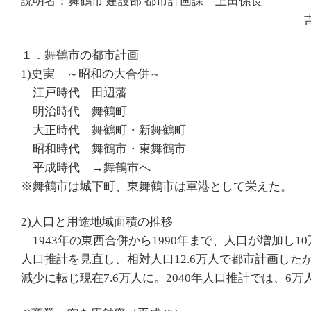
説明者：舞鶴市 建設部 都市計画課 上田係長
吉田主
１．舞鶴市の都市計画
1)史実 ～昭和の大合併～
江戸時代 田辺藩
明治時代 舞鶴町
大正時代 舞鶴町・新舞鶴町
昭和時代 舞鶴市・東舞鶴市
平成時代 →舞鶴市へ
※舞鶴市は城下町、東舞鶴市は軍港として栄えた。
2)人口と用途地域面積の推移
1943年の東西合併から1990年まで、人口が増加し10
人口推計を見直し、相対人口12.6万人で都市計画したが
減少に転じ現在7.6万人に。2040年人口推計では、6