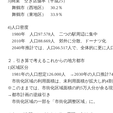
3)商業 空き店舗率（平成25）
舞鶴市（西地区） 30.2％
舞鶴市（東地区） 33.9％
4)人口密度
1980年 人口97.578人 二つの駅周辺に集中
2010年 人口88.669人 郊外に分散、ドーナツ化
2040年推計では、人口66.517人で、全体的に更に
２．引き算で考えるこれからの地方都市
1)区域区分
1981年の人口想定126.000人 →2030年の人口推計74.
市街化区域の利用面積は、未利用面積が拡大し約4割
※このままでは、市街化区域面積の約5万人分が余る現
→都市計画の逆線引き
市街化区域の一部を「市街化調整区域」に。