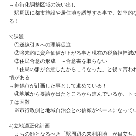
→市街化調整区域の洗い出し
駅周辺に都市施設や居住地を誘導する事で、効率的
る！
3)課題
①逆線引きへの理解促進
②将来的に資産価値が下がる事と現在の税負担軽減
③住民合意の形成 ～合意書を取らない
「住民の誰が合意したからこうなった」と後々言わ
情がある
→舞鶴市が計画した事として進めている！
④地域から要請が出たところから進んでいるが、ト
チは困難
※市行政側と地域自治会との信頼がベースになって
4)立地適正化計画
まちの顔となるべき「駅周辺の未利用地」が目立ち