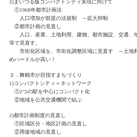
2)まいづる版コンパクトシティ実現に向けて
①1968年都市計画法
人口増加が前提の法規制 ～拡大抑制
②都市計画の見直し
人口、産業、土地利用、建物、都市施設、交通、地
等で見直す。
市街化区域を、市街化調整区域に見直す ～土地利
めハードルが高い！
３．舞鶴市が目指すまちづくり
1)コンパクトシティ＋ネットワーク
①2つの駅を中心にコンパクト化
②地域を公共交通機関で結ぶ
2)都市計画制度の見直し
①区域区分・地区計画の見直し
②用途地域の見直し