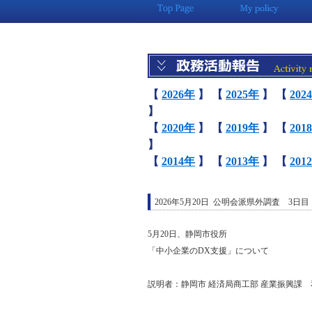
【
2026年
】
【
2025年
】
【
202
】
【
2020年
】
【
2019年
】
【
201
】
【
2014年
】
【
2013年
】
【
201
2026年5月20日 公明会派県外調査 3日目
5月20日、静岡市役所
「中小企業のDX支援」について
説明者：静岡市 経済局商工部 産業振興課