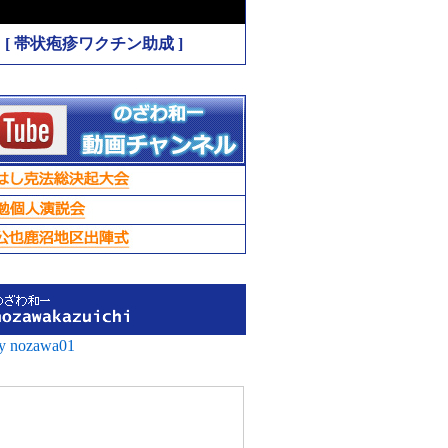
[ 帯状疱疹ワクチン助成 ]
by nozawa01