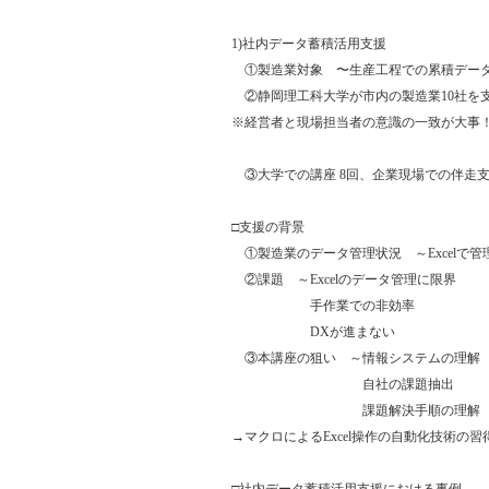
1)社内データ蓄積活用支援
①製造業対象 〜生産工程での累積データ
②静岡理工科大学が市内の製造業10社を
※経営者と現場担当者の意識の一致が大事
③大学での講座 8回、企業現場での伴走支
□支援の背景
①製造業のデータ管理状況 ～Excelで管
②課題 ～Excelのデータ管理に限界
手作業での非効率
DXが進まない
③本講座の狙い ～情報システムの理解
自社の課題抽出
課題解決手順の理解
→マクロによるExcel操作の自動化技術の習