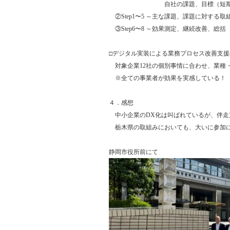
自社の課題、目標（短期・
②Step1〜5 ～主な課題、課題に対する
③Step6〜8 ～効果測定、継続改善、総括
□デジタル実装による業務プロセス改善支援
対象企業12社の個別事情に合わせ、業種
※全ての事業者が効果を実感している！
４．感想
中小企業のDX化は叫ばれているが、伴走
栃木県の取組みにおいても、大いに参加
静岡市役所前にて