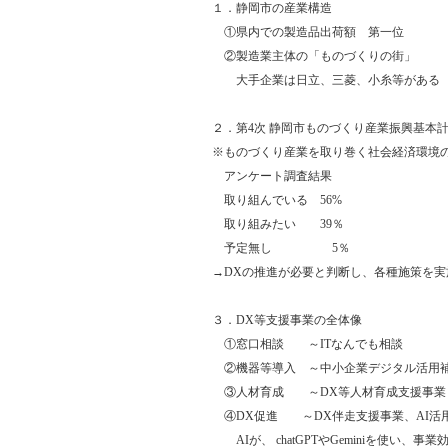
１．静岡市の産業構造
①県内での製造品出荷額 第一位
②製造業主体の「ものづくりの街」
大手企業は日立、三菱、小糸等がある
２．第4次 静岡市ものづくり産業振興基本計画
※ものづくり産業を取り巻く社会経済環境の
アンケート調査結果
取り組んでいる 56%
取り組みたい 39％
予定無し 5％
→DXの推進が必要と判断し、各種施策を実
３．DX等支援事業の全体像
①窓口相談 ～ITなんでも相談
②機器等導入 ～中小企業デジタル活用補
③人材育成 ～DX等人材育成支援事業
④DX促進 ～DX伴走支援事業、AI活
AIが、 chatGPTやGeminiを使い、