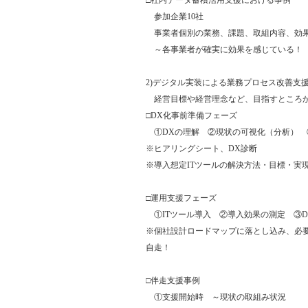
□社内データ蓄積活用支援における事例
参加企業10社
事業者個別の業務、課題、取組内容、効
～各事業者が確実に効果を感じている！
2)デジタル実装による業務プロセス改善支
経営目標や経営理念など、目指すところか
□DX化事前準備フェーズ
①DXの理解 ②現状の可視化（分析） 
※ヒアリングシート、DX診断
※導入想定ITツールの解決方法・目標・実
□運用支援フェーズ
①ITツール導入 ②導入効果の測定 ③D
※個社設計ロードマップに落とし込み、必要
自走！
□伴走支援事例
①支援開始時 ～現状の取組み状況