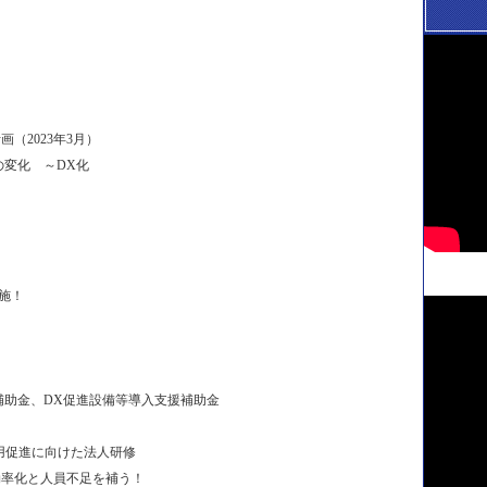
（2023年3月）
変化 ～DX化
施！
助金、DX促進設備等導入支援補助金
用促進に向けた法人研修
事業効率化と人員不足を補う！