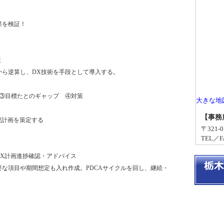
果を検証！
援
ら逆算し、DX技術を手段として導入する。
③目標たとのギャップ ④対策
大きな地
【事務
現計画を策定する
〒321
TEL／FA
X計画進捗確認・アドバイス
な項目や期間想定も入れ作成。PDCAサイクルを回し、継続・