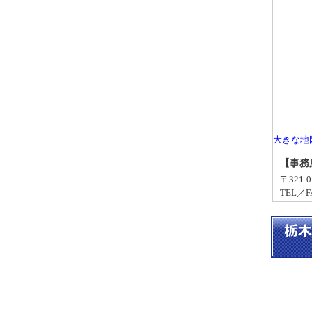
大きな地
【事務
〒321
TEL／FA