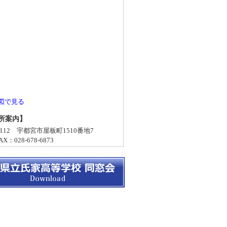
図で見る
所案内】
-0112 宇都宮市屋板町1510番地7
X：028-678-6873