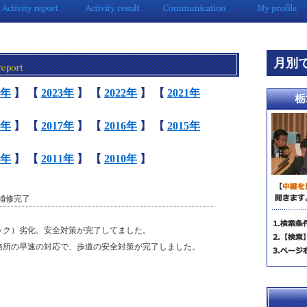
月別
4年
】
【
2023年
】
【
2022年
】
【
2021年
8年
】
【
2017年
】
【
2016年
】
【
2015年
2年
】
【
2011年
】
【
2010年
】
の補修完了
ック）劣化、安全対策が完了してました。
務所の早速の対応で、歩道の安全対策が完了しました。