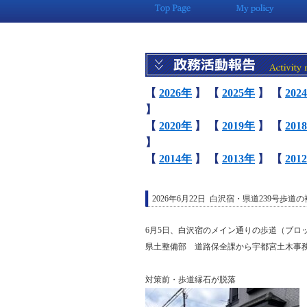
【
2026年
】
【
2025年
】
【
202
】
【
2020年
】
【
2019年
】
【
201
】
【
2014年
】
【
2013年
】
【
201
2026年6月22日 白沢宿・県道239号歩道
6月5日、白沢宿のメイン通りの歩道（ブロ
県土整備部 道路保全課から宇都宮土木事
対策前・歩道縁石が脱落