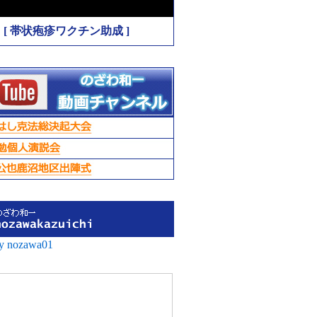
[ 帯状疱疹ワクチン助成 ]
by nozawa01