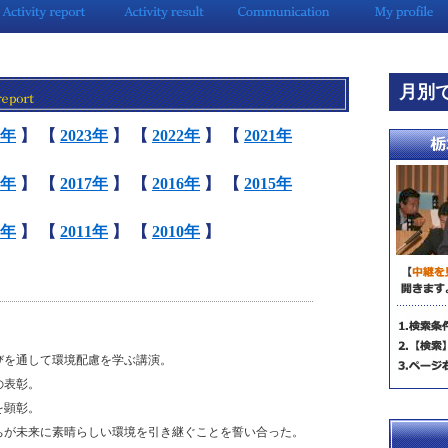
月別
4年
】
【
2023年
】
【
2022年
】
【
2021年
8年
】
【
2017年
】
【
2016年
】
【
2015年
2年
】
【
2011年
】
【
2010年
】
びを通して環境配慮を学ぶ講演。
の表彰。
を顕彰。
ちが未来に素晴らしい環境を引き継ぐことを誓い合った。