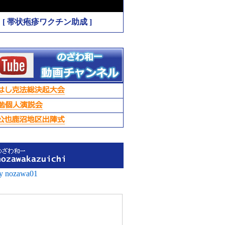
[ 帯状疱疹ワクチン助成 ]
by nozawa01