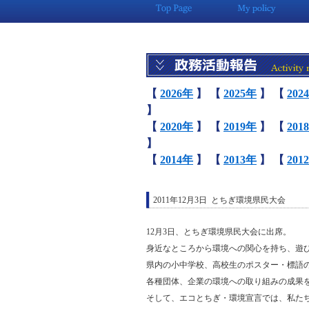
【
2026年
】
【
2025年
】
【
202
】
【
2020年
】
【
2019年
】
【
201
】
【
2014年
】
【
2013年
】
【
201
2011年12月3日 とちぎ環境県民大会
12月3日、とちぎ環境県民大会に出席。
身近なところから環境への関心を持ち、遊
県内の小中学校、高校生のポスター・標語
各種団体、企業の環境への取り組みの成果
そして、エコとちぎ・環境宣言では、私た