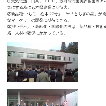
①景気低迷、円高、ＴＰＰ、放射能汚染風評被害等々
気にする為にも本県農業に期待大。
②新品種:いちご「栃木i27号」、米「とちぎの星」が
なマーケットの開発に期待できる。
③担い手不足・高齢化・国際化の波は、新品種・技術
拓・人材の確保にかかっている。