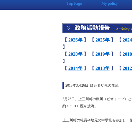
【
2026年
】
【
2025年
】
【
202
】
【
2020年
】
【
2019年
】
【
201
】
【
2014年
】
【
2013年
】
【
201
2013年3月26日 ほたる幼虫の放流
3月26日、上三川町の磯川（ビオトープ）
約１３００匹を放流。
上三川町の職員や地元の中学校も参加し、