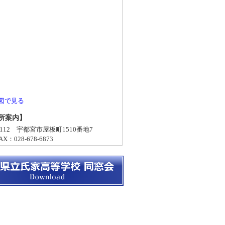
図で見る
所案内】
-0112 宇都宮市屋板町1510番地7
X：028-678-6873