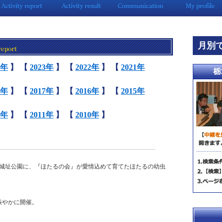
月別
4年
】
【
2023年
】
【
2022年
】
【
2021年
8年
】
【
2017年
】
【
2016年
】
【
2015年
2年
】
【
2011年
】
【
2010年
】
と城址公園に、『ほたるの会』が愛情込めて育てたほたるの幼虫
賑やかに開催。