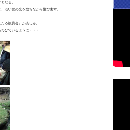
ぎとなる。
て、淡い蛍の光を放ちながら飛び出す。
ほたる観賞会』が楽しみ。
ちわびているように・・・