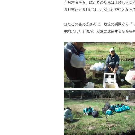
４月末頃から、ほたるの幼虫は上陸しさな
５月末から６月には、ホタルが成虫となっ
ほたるの会の皆さんは、放流の瞬間から『
手離れした子供が、立派に成長する姿を待