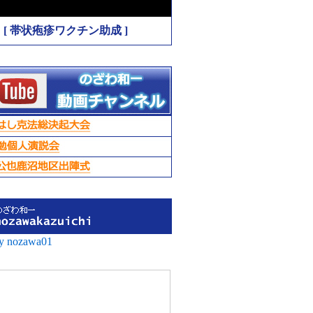
[ 帯状疱疹ワクチン助成 ]
by nozawa01