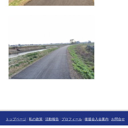
トップページ
|
私の政策
|
活動報告
|
プロフィール
|
後援会入会案内
|
お問合せ