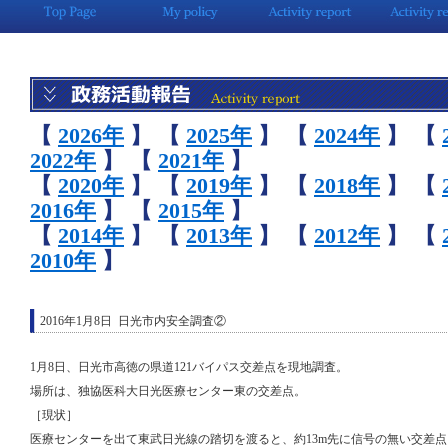
【
2026年
】
【
2025年
】
【
2024年
】
【
2022年
】
【
2021年
】
【
2020年
】
【
2019年
】
【
2018年
】
【
2016年
】
【
2015年
】
【
2014年
】
【
2013年
】
【
2012年
】
【
2010年
】
2016年1月8日 日光市内安全調査②
1月8日、日光市高徳の県道121バイパス交差点を現地調査。
場所は、独協医科大日光医療センター東の交差点。
［現状］
医療センターを出て東武日光線の踏切を渡ると、約13m先に信号の無い交差点