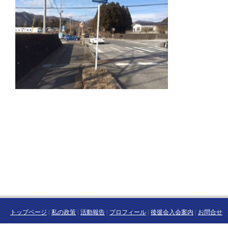
トップページ
|
私の政策
|
活動報告
|
プロフィール
|
後援会入会案内
|
お問合せ