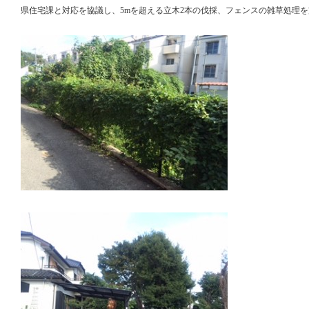
県住宅課と対応を協議し、5mを超える立木2本の伐採、フェンスの雑草処理