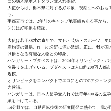
団の栃木県ホストタウン受入れ挨拶。
大使からは、栃木県に対する好印象、視察団へのおも
も。
宇都宮市では、2年前のキャンプ地実績もある事から
ンには好印象を確認。
大使は若干38才の青年で、文化・芸術・スポーツ、更
産物等の貿易、IT・iot分野に深い造詣。正に、我が
け橋となる有能な人物との印象。
ハンガリー・ブダペストは、2024年オリンピック・
名乗りを上げている。ブダペストは人口約200万人都
規模。
オリンピックをコンパクトでエコにとのIOCアジェン
力候補。
ハンガリーは、日本人留学受入れでは毎年400名の医
績を上げている。
iot分野では、自動運転技術の研究開発に熱心で、我