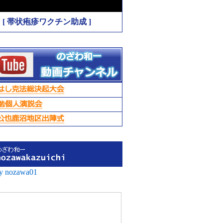
[ 帯状疱疹ワクチン助成 ]
by nozawa01