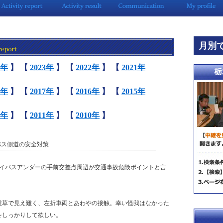
月別
4年
】
【
2023年
】
【
2022年
】
【
2021年
8年
】
【
2017年
】
【
2016年
】
【
2015年
2年
】
【
2011年
】
【
2010年
】
イパス側道の安全対策
バイパスアンダーの手前交差点周辺が交通事故危険ポイントと言
雑草で見え難く、左折車両とあわやの接触。幸い怪我はなかった
をしっかりして欲しい。