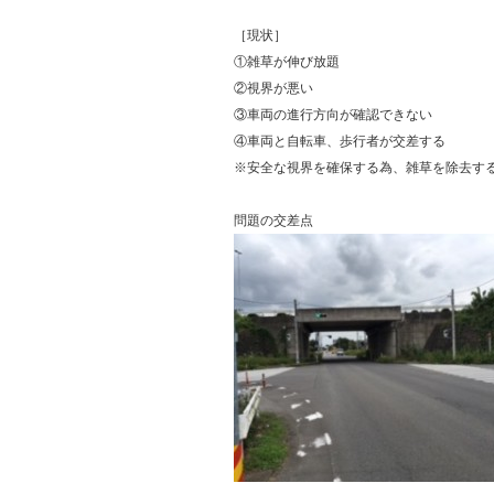
［現状］
①雑草が伸び放題
②視界が悪い
③車両の進行方向が確認できない
④車両と自転車、歩行者が交差する
※安全な視界を確保する為、雑草を除去す
問題の交差点