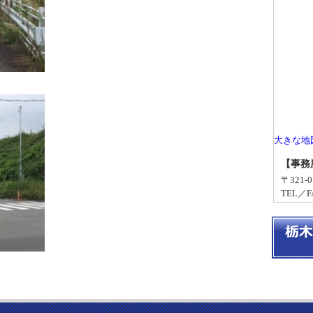
大きな地
【事務
〒321
TEL／FA