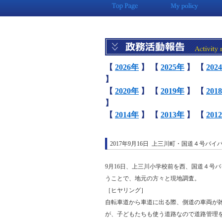
【
2026年
】
【
2025年
】
【
202
】
【
2020年
】
【
2019年
】
【
201
】
【
2014年
】
【
2013年
】
【
201
2017年9月16日 上三川町・国道４号バ
9月16日、上三川小学校前を西、国道４号
うことで、地元の方々と現地調査。
［ヒヤリング］
自転車道から車道に出る際、側道の車両が
が、子どもたちも使う道路なので道路管理