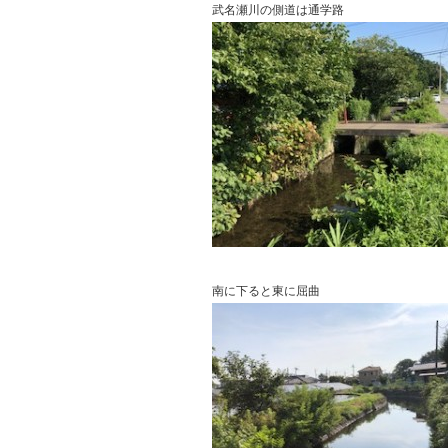
武名瀬川の側道は通学路
南に下ると東に屈曲