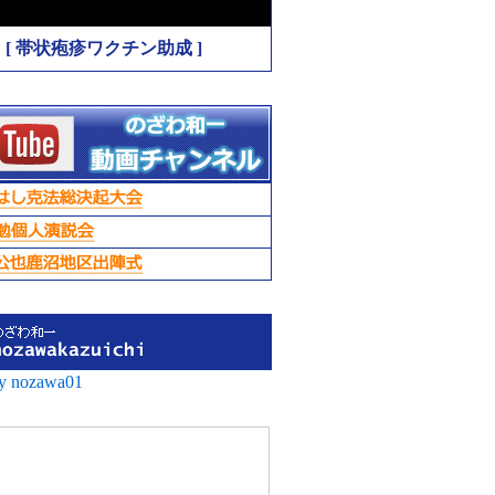
[ 帯状疱疹ワクチン助成 ]
by nozawa01