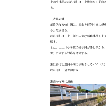
上蒲生地区の武名瀬川は、上流域から屈曲
る。
［改修方針］
最終的な改修計画は、屈曲を解消する大規
を分散させる。
武名瀬川は、上三川の広大な稲作地帯を支
残す。
また、上三川小学校の通学路が絡む事から
保）に資する対応を考慮する。
東に伸ばし道路を南に横断させるバイパス
武名瀬川・蒲生神社前
東西から南に屈曲