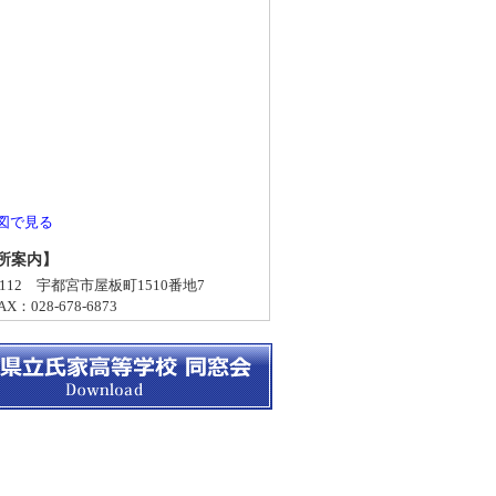
図で見る
所案内】
-0112 宇都宮市屋板町1510番地7
X：028-678-6873