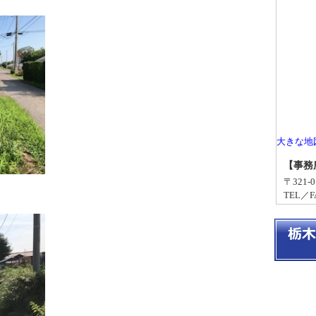
大きな地
【事務
〒321
TEL／FA