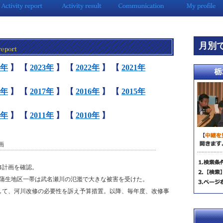
月別
4年
】
【
2023年
】
【
2022年
】
【
2021年
8年
】
【
2017年
】
【
2016年
】
【
2015年
2年
】
【
2011年
】
【
2010年
】
画
修計画を確認。
上蒲生地区一帯は武名瀬川の氾濫で大きな被害を受けた。
して、河川改修の必要性を訴え予算措置。以降、毎年度、改修事