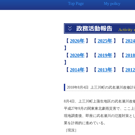
【
2026年
】
【
2025年
】
【
202
】
【
2020年
】
【
2019年
】
【
201
】
【
2014年
】
【
2013年
】
【
201
2018年8月4日 上三川町の武名瀬川改修計
8月4日、上三川町上蒲生地区の武名瀬川改
平成27年9月の関東東北豪雨災害で、ここ
現地調査後、即座に武名瀬川の氾濫対策と
業を計画的に進めている。
［現況］