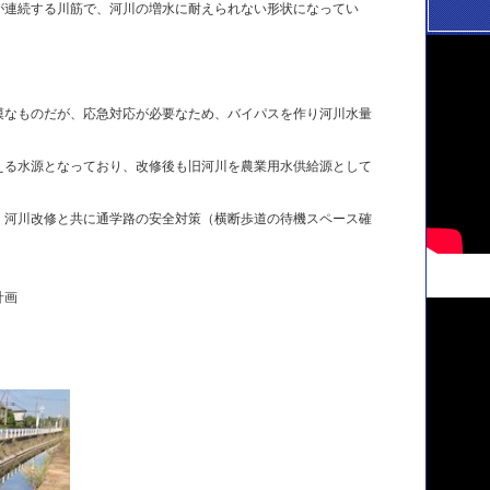
が連続する川筋で、河川の増水に耐えられない形状になってい
模なものだが、応急対応が必要なため、バイパスを作り河川水量
える水源となっており、改修後も旧河川を農業用水供給源として
、河川改修と共に通学路の安全対策（横断歩道の待機スペース確
計画