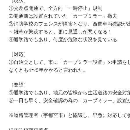
［現状］
①交差点開通で、全方向「一時停止」規制
②開通前は設置されていた「カーブミラー」撤去
③消防学校のフェンスが障害となり、西進車両確認が
～雑草が繁茂すると、更に見通しが悪くなる！
④通学路でもあり、何度か危険な状況を見ている
［対応］
①自治会として、市に「カーブミラー設置」の申請を
なくとも4〜5年かかると言われた。
［要望］
①通学路でもあり、地元の皆様から生活道路の安全対
②一日も早く、安全確認の為の「カーブミラー」設置
※道路管理者（宇都宮市）と協議し、早急に対応して