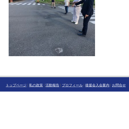
トップページ
|
私の政策
|
活動報告
|
プロフィール
|
後援会入会案内
|
お問合せ