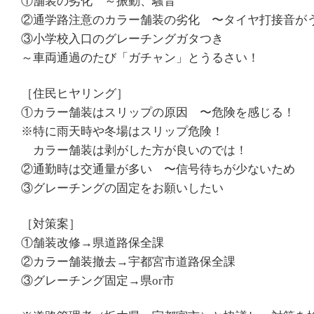
①舗装の劣化 ～振動、騒音
②通学路注意のカラー舗装の劣化 〜タイヤ打接音が
③小学校入口のグレーチングガタつき
～車両通過のたび「ガチャン」とうるさい！
［住民ヒヤリング］
①カラー舗装はスリップの原因 〜危険を感じる！
※特に雨天時や冬場はスリップ危険！
カラー舗装は剥がした方が良いのでは！
②通勤時は交通量が多い 〜信号待ちが少ないため
③グレーチングの固定をお願いしたい
［対策案］
①舗装改修→県道路保全課
②カラー舗装撤去→宇都宮市道路保全課
③グレーチング固定→県or市