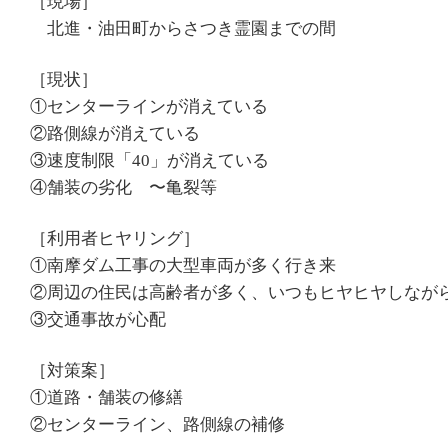
［現場］
北進・油田町からさつき霊園までの間
［現状］
①センターラインが消えている
②路側線が消えている
③速度制限「40」が消えている
④舗装の劣化 〜亀裂等
［利用者ヒヤリング］
①南摩ダム工事の大型車両が多く行き来
②周辺の住民は高齢者が多く、いつもヒヤヒヤしなが
③交通事故が心配
［対策案］
①道路・舗装の修繕
②センターライン、路側線の補修